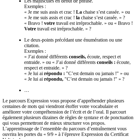
Les majuscules en début de phrase.
Exemples :
« Je me suis assis et crac !
La
chaise s’est cassée. » ou
« Je me suis assis et crac !
la
chaise s’est cassée. » ?
« Bravo !
votre
travail est irréprochable. » ou « Bravo !
Votre
travail est irréprochable. » ?
Le deux-points précédant une énumération ou une
citation.
Exemples :
« J’ai donné différents
conseils,
écoute, respect et
entraide. » ou « J’ai donné différents
conseils :
écoute,
respect et entraide. » ?
« Je lui ai
répondu :
"C’est demain ou jamais !" » ou
« Je lui ai
répondu,
"C’est demain ou jamais !" » ?
…
Le parcours Expression vous propose d’appréhender plusieurs
centaines de mots qui viendront étoffer votre vocabulaire et
améliorer votre compréhension de l’écrit et de l’oral. Il parcourt
également plusieurs dizaines de règles de syntaxe et de ponctuation
qui vous permettront de mieux structurer vos propos.
L’apprentissage de l’ensemble du parcours d’entraînement vous
ouvrira les portes du « 9/9 » à l’épreuve Expression du Certificat