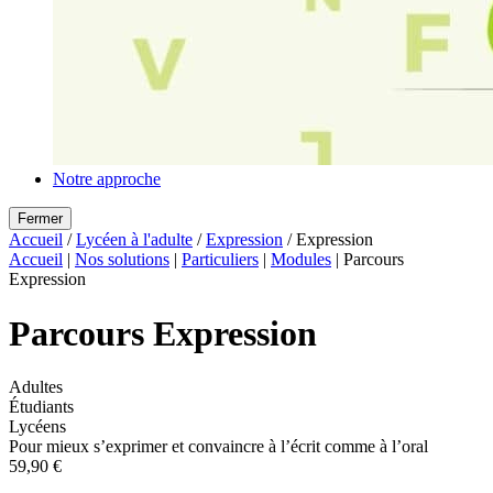
Notre approche
Fermer
Accueil
/
Lycéen à l'adulte
/
Expression
/ Expression
Accueil
|
Nos solutions
|
Particuliers
|
Modules
|
Parcours
Expression
Parcours Expression
Adultes
Étudiants
Lycéens
Pour mieux s’exprimer et convaincre à l’écrit comme à l’oral
59,90 €