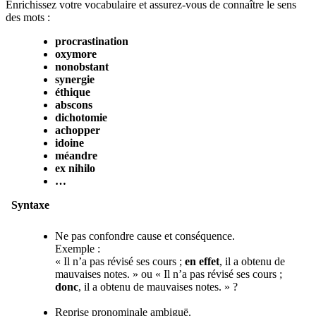
Enrichissez votre vocabulaire et assurez-vous de connaître le sens
des mots :
procrastination
oxymore
nonobstant
synergie
éthique
abscons
dichotomie
achopper
idoine
méandre
ex nihilo
…
Syntaxe
Ne pas confondre cause et conséquence.
Exemple :
« Il n’a pas révisé ses cours ;
en effet
, il a obtenu de
mauvaises notes. » ou « Il n’a pas révisé ses cours ;
donc
, il a obtenu de mauvaises notes. » ?
Reprise pronominale ambiguë.